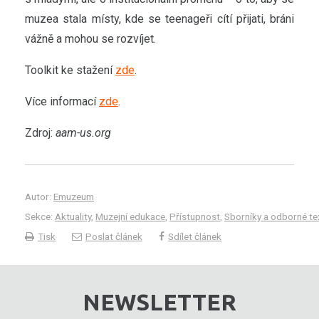
muzea stala místy, kde se teenageři cítí přijati, bráni
vážně a mohou se rozvíjet.
Toolkit ke stažení
zde
.
Více informací
zde
.
Zdroj:
aam-us.org
Autor:
Emuzeum
Sekce:
Aktuality
,
Muzejní edukace
,
Přístupnost
,
Sborníky a odborné te
Tisk
Poslat článek
Sdílet článek
NEWSLETTER