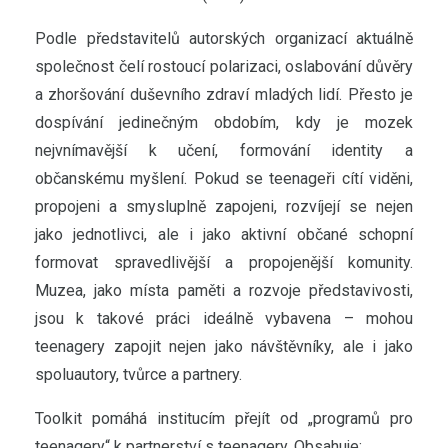
Podle představitelů autorských organizací aktuálně
společnost čelí rostoucí polarizaci, oslabování důvěry
a zhoršování duševního zdraví mladých lidí. Přesto je
dospívání jedinečným obdobím, kdy je mozek
nejvnímavější k učení, formování identity a
občanskému myšlení. Pokud se teenageři cítí viděni,
propojeni a smysluplně zapojeni, rozvíjejí se nejen
jako jednotlivci, ale i jako aktivní občané schopní
formovat spravedlivější a propojenější komunity.
Muzea, jako místa paměti a rozvoje představivosti,
jsou k takové práci ideálně vybavena – mohou
teenagery zapojit nejen jako návštěvníky, ale i jako
spoluautory, tvůrce a partnery.
Toolkit pomáhá institucím přejít od „programů pro
teenagery“ k partnerství s teenagery. Obsahuje: