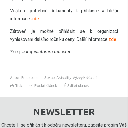
Veškeré potřebné dokumenty k přihlášce a bližší
informace
zde
.
Zároveň je možné přihlásit se k organizaci
vyhlašování dalšího ročníku ceny. Další informace
zde
.
Zdroj:
europeanforum.museum
Autor:
Emuzeum
Sekce:
Aktuality
,
Výzvy k účasti
Tisk
Poslat článek
Sdílet článek
NEWSLETTER
Chcete-li se přihlásit k odběru newsletteru, zadejte prosím Váš