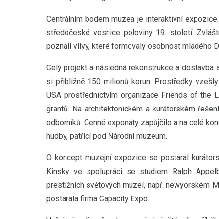
Centrálním bodem muzea je interaktivní expozice, 
středočeské vesnice poloviny 19. století. Zvláš
poznali vlivy, které formovaly osobnost mladého D
Celý projekt a následná rekonstrukce a dostavba a
si přibližně 150 milionů korun. Prostředky vzešl
USA prostřednictvím organizace Friends of the L
grantů. Na architektonickém a kurátorském řešení
odborníků. Cenné exponáty zapůjčilo a na celé ko
hudby, patřící pod Národní muzeum.
O koncept muzejní expozice se postaral kurátor
Kinsky ve spolupráci se studiem Ralph Appel
prestižních světových muzeí, např. newyorském M
postarala firma Capacity Expo.