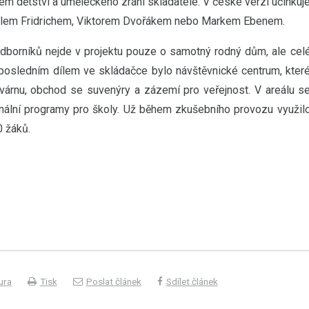
em dětství a uměleckého zrání skladatele. V české verzi účinkuj
silem Fridrichem, Viktorem Dvořákem nebo Markem Ebenem.
odborníků nejde v projektu pouze o samotný rodný dům, ale cel
 posledním dílem ve skládačce bylo návštěvnické centrum, kter
avárnu, obchod se suvenýry a zázemí pro veřejnost. V areálu s
ginální programy pro školy. Už během zkušebního provozu využil
 žáků.
ura
Tisk
Poslat článek
Sdílet článek