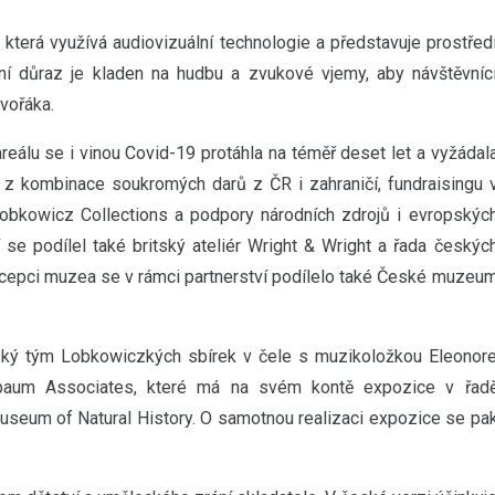
která využívá audiovizuální technologie a představuje prostřed
tní důraz je kladen na hudbu a zvukové vjemy, aby návštěvníc
vořáka.
reálu se i vinou Covid-19 protáhla na téměř deset let a vyžádal
y z kombinace soukromých darů z ČR i zahraničí, fundraisingu 
obkowicz Collections a podpory národních zdrojů i evropskýc
 se podílel také britský ateliér Wright & Wright a řada českýc
ncepci muzea se v rámci partnerství podílelo také České muzeu
ský tým Lobkowiczkých sbírek v čele s muzikoložkou Eleonor
baum Associates, které má na svém kontě expozice v řad
useum of Natural History. O samotnou realizaci expozice se pa