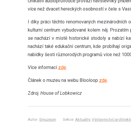
Unikátní audioprůvodce provází návštěvníky příběh
více než dvacet hereckých osobností v čele s Va
I díky práci těchto renomovaných mezinárodních 
kulturní centrum vybudované kolem něj. Prozatím
se nachází v místě historické stodoly a nabízí k
nachází také edukační centrum, kde probíhají ori
nabídky šesti různorodých programů více než 1000
Více informací
zde
.
Článek o muzeu na webu Blooloop
zde
.
Zdroj:
House of Lobkowicz
Autor:
Emuzeum
Sekce:
Aktuality
,
Výstavnictví/architekt