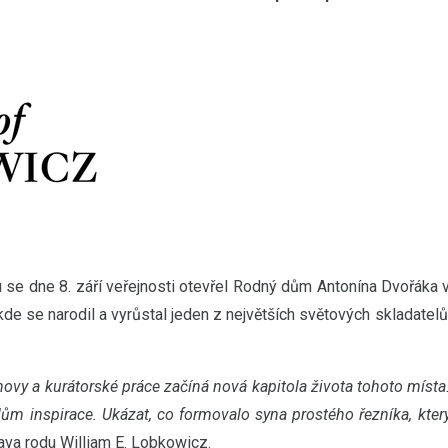
 se dne 8. září veřejnosti otevřel Rodný dům Antonína Dvořáka 
e se narodil a vyrůstal jeden z největších světových skladatelů
novy a kurátorské práce začíná nová kapitola života tohoto místa
ům inspirace. Ukázat, co formovalo syna prostého řezníka, kter
lava rodu William E. Lobkowicz.