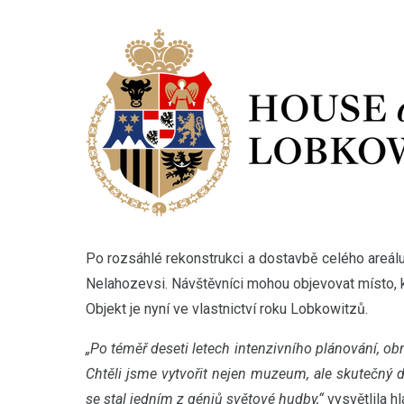
Po rozsáhlé rekonstrukci a dostavbě celého areálu
Nelahozevsi. Návštěvníci mohou objevovat místo, kd
Objekt je nyní ve vlastnictví roku Lobkowitzů.
„Po téměř deseti letech intenzivního plánování, ob
Chtěli jsme vytvořit nejen muzeum, ale skutečný d
se stal jedním z géniů světové hudby,“
vysvětlila h