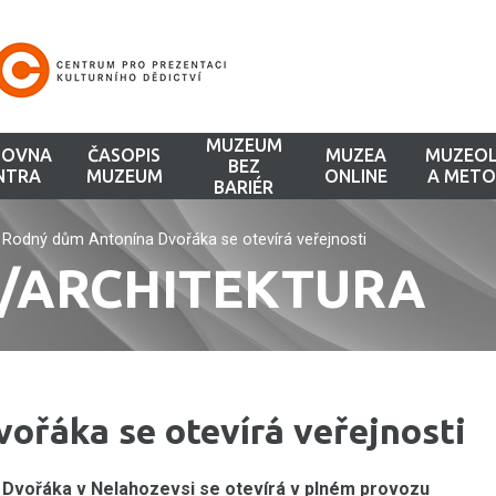
MUZEUM
HOVNA
ČASOPIS
MUZEA
MUZEOL
BEZ
NTRA
MUZEUM
ONLINE
A METO
BARIÉR
/
Rodný dům Antonína Dvořáka se otevírá veřejnosti
Í/ARCHITEKTURA
ořáka se otevírá veřejnosti
Dvořáka v Nelahozevsi se otevírá v plném provozu