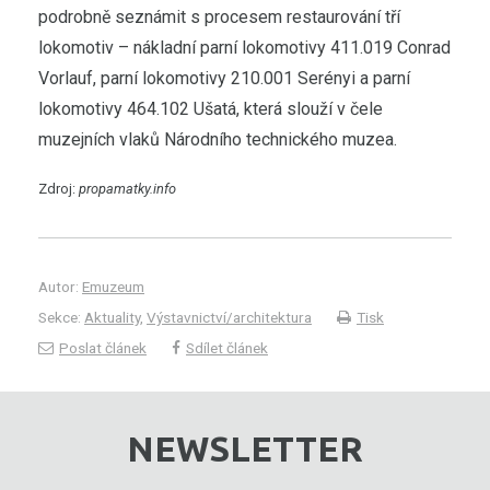
podrobně seznámit s procesem restaurování tří
lokomotiv – nákladní parní lokomotivy 411.019 Conrad
Vorlauf, parní lokomotivy 210.001 Serényi a parní
lokomotivy 464.102 Ušatá, která slouží v čele
muzejních vlaků Národního technického muzea.
Zdroj:
propamatky.info
Autor:
Emuzeum
Sekce:
Aktuality
,
Výstavnictví/architektura
Tisk
Poslat článek
Sdílet článek
NEWSLETTER