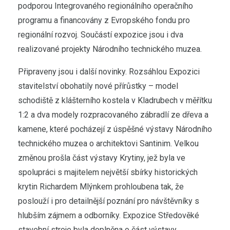
podporou Integrovaného regionálního operačního
programu a financovány z Evropského fondu pro
regionální rozvoj. Součástí expozice jsou i dva
realizované projekty Národního technického muzea.
Připraveny jsou i další novinky. Rozsáhlou Expozici
stavitelství obohatily nové přírůstky – model
schodiště z klášterního kostela v Kladrubech v měřítku
1:2 a dva modely rozpracovaného zábradlí ze dřeva a
kamene, které pocházejí z úspěšné výstavy Národního
technického muzea o architektovi Santinim. Velkou
změnou prošla část výstavy Krytiny, jež byla ve
spolupráci s majitelem největší sbírky historických
krytin Richardem Mlýnkem prohloubena tak, že
poslouží i pro detailnější poznání pro návštěvníky s
hlubším zájmem a odborníky. Expozice Středověké
stavební stroje byla doplněna o část výstavy