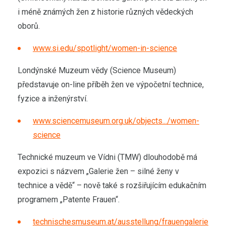
i méně známých žen z historie různých vědeckých
oborů.
www.si.edu/spotlight/women-in-science
Londýnské Muzeum vědy (Science Museum)
představuje on-line příběh žen ve výpočetní technice,
fyzice a inženýrství.
www.sciencemuseum.org.uk/objects.../women-
science
Technické muzeum ve Vídni (TMW) dlouhodobě má
expozici s názvem „Galerie žen – silné ženy v
technice a vědě“ – nově také s rozšiřujícím edukačním
programem „Patente Frauen“.
technischesmuseum.at/ausstellung/frauengalerie