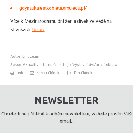
gdynaukajestkobieta.amu.edu.pl/
Více k Mezinárodnímu dni žen a dívek ve vědě na
stránkách:
Un.org
.
Autor:
Emuzeum
Sekce:
Aktuality
,
Informační zdroje
,
Výstavnictví/architektura
Tisk
Poslat článek
Sdílet článek
NEWSLETTER
Chcete-li se přihlásit k odběru newsletteru, zadejte prosím Váš
email...