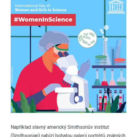
Například slavný americký Smithsonův institut
(Smithsonian) nabízí bohatou galerii portrétů známých