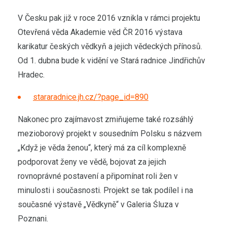
V Česku pak již v roce 2016 vznikla v rámci projektu
Otevřená věda Akademie věd ČR 2016 výstava
karikatur českých vědkyň a jejich vědeckých přínosů.
Od 1. dubna bude k vidění ve Stará radnice Jindřichův
Hradec.
stararadnice.jh.cz/?page_id=890
Nakonec pro zajímavost zmiňujeme také rozsáhlý
mezioborový projekt v sousedním Polsku s názvem
„Když je věda ženou“, který má za cíl komplexně
podporovat ženy ve vědě, bojovat za jejich
rovnoprávné postavení a připomínat roli žen v
minulosti i současnosti. Projekt se tak podílel i na
současné výstavě „Vědkyně“ v Galeria Śluza v
Poznani.