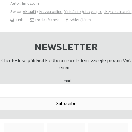
Autor:
Emuzeum
Sekce:
Aktuality
,
Muzea online
,
Virtuální výstavy a projekty v zahraničí
Tisk
Poslat článek
Sdílet článek
NEWSLETTER
Chcete-li se přihlásit k odběru newsletteru, zadejte prosím Váš
email...
Email
Subscribe