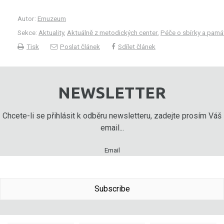
Autor:
Emuzeum
Sekce:
Aktuality
,
Aktuálně z metodických center
,
Péče o sbírky a pamá
Tisk
Poslat článek
Sdílet článek
NEWSLETTER
Chcete-li se přihlásit k odběru newsletteru, zadejte prosím Váš
email...
Email
Subscribe