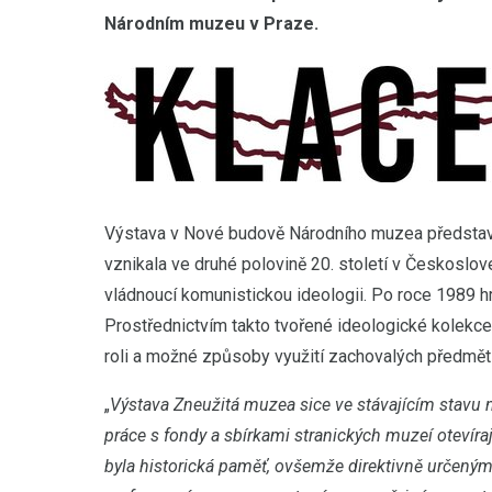
Národním muzeu v Praze.
Výstava v Nové budově Národního muzea představu
vznikala ve druhé polovině 20. století v Českoslo
vládnoucí komunistickou ideologii. Po roce 1989 hr
Prostřednictvím takto tvořené ideologické kolekce
roli a možné způsoby využití zachovalých předmět
„
Výstava Zneužitá muzea sice ve stávajícím stavu 
práce s fondy a sbírkami stranických muzeí otevíra
byla historická paměť, ovšemže direktivně určený