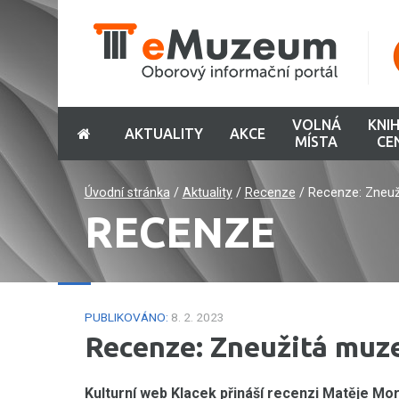
VOLNÁ
KNI
AKTUALITY
AKCE
MÍSTA
CE
Úvodní stránka
/
Aktuality
/
Recenze
/
Recenze: Zneu
RECENZE
PUBLIKOVÁNO:
8. 2. 2023
Recenze: Zneužitá muz
Kulturní web Klacek přináší recenzi Matěje Mo