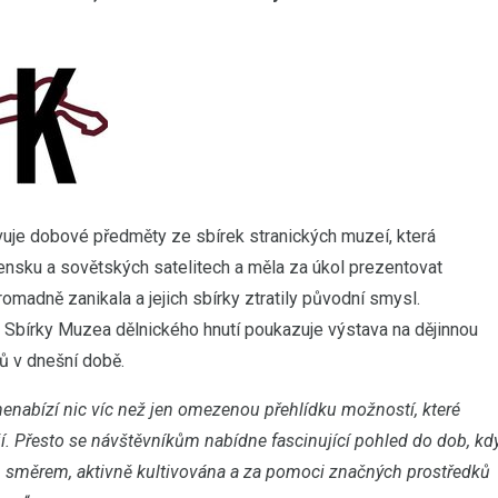
je dobové předměty ze sbírek stranických muzeí, která
vensku a sovětských satelitech a měla za úkol prezentovat
omadně zanikala a jejich sbírky ztratily původní smysl.
 Sbírky Muzea dělnického hnutí poukazuje výstava na dějinnou
ů v dnešní době.
nenabízí nic víc než jen omezenou přehlídku možností, které
jí. Přesto se návštěvníkům nabídne fascinující pohled do dob, kd
m směrem, aktivně kultivována a za pomoci značných prostředků