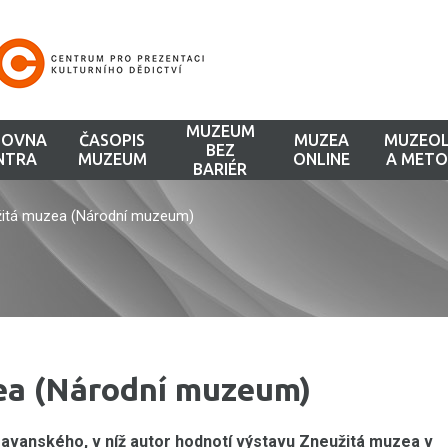
MUZEUM
HOVNA
ČASOPIS
MUZEA
MUZEOL
BEZ
NTRA
MUZEUM
ONLINE
A METO
BARIÉR
žitá muzea (Národní muzeum)
ea (Národní muzeum)
ravanského, v níž autor hodnotí výstavu Zneužitá muzea v