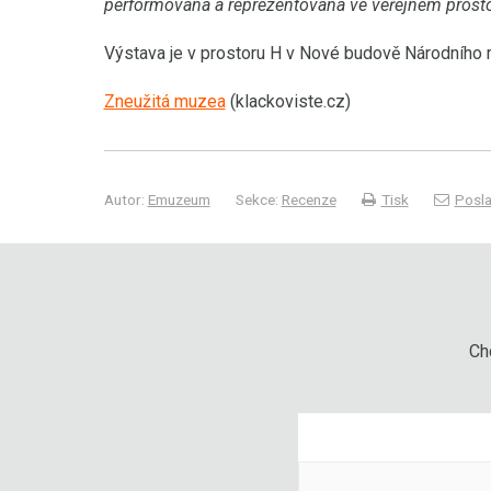
performována a reprezentována ve veřejném prosto
Výstava je v prostoru H v Nové budově Národního m
Zneužitá muzea
(klackoviste.cz)
Autor:
Emuzeum
Sekce:
Recenze
Tisk
Posla
Chc