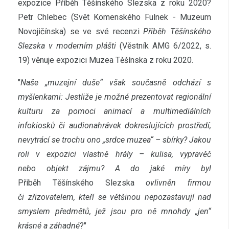
expozice Příběh Těšínského Slezska z roku 2020?
Petr Chlebec (Svět Komenského Fulnek - Muzeum
Novojičínska) se ve své recenzi
Příběh Těšínského
Slezska v moderním plášti
(Věstník AMG 6/2022, s.
19) věnuje expozici Muzea Těšínska z roku 2020.
"
Naše „muzejní duše“ však současně odchází s
myšlenkami: Jestliže je možné prezentovat regionální
kulturu za pomoci animací a multimediálních
infokiosků či audionahrávek dokreslujících prostředí,
nevytrácí se trochu ono „srdce muzea“ – sbírky? Jakou
roli v expozici vlastně hrály – kulisa, vypravěč
nebo objekt zájmu? A do jaké míry byl
Příběh Těšínského Slezska
ovlivněn firmou
či zřizovatelem, kteří se většinou nepozastavují nad
smyslem předmětů, jež jsou pro ně mnohdy „jen“
krásné a záhadné
?"