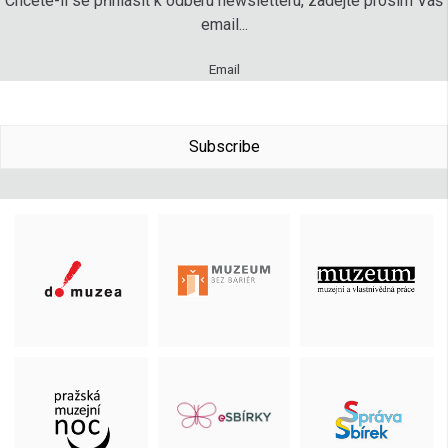
Chcete-li se přihlásit k odběru newsletteru, zadejte prosím Váš
email...
Email
Subscribe