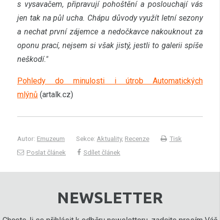
s vysavačem, připravují pohoštění a poslouchají vás
jen tak na půl ucha. Chápu důvody využít letní sezony
a nechat první zájemce a nedočkavce nakouknout za
oponu prací, nejsem si však jistý, jestli to galerii spíše
neškodí."
Pohledy do minulosti i útrob Automatických
mlýnů
(artalk.cz)
Autor:
Emuzeum
Sekce:
Aktuality
,
Recenze
Tisk
Poslat článek
Sdílet článek
NEWSLETTER