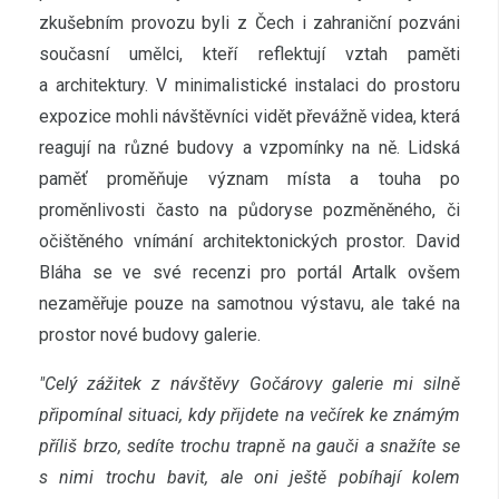
zkušebním provozu byli z Čech i zahraniční pozváni
současní umělci, kteří reflektují vztah paměti
a architektury. V minimalistické instalaci do prostoru
expozice mohli návštěvníci vidět převážně videa, která
reagují na různé budovy a vzpomínky na ně. Lidská
paměť proměňuje význam místa a touha po
proměnlivosti často na půdoryse pozměněného, či
očištěného vnímání architektonických prostor. David
Bláha se ve své recenzi pro portál Artalk ovšem
nezaměřuje pouze na samotnou výstavu, ale také na
prostor nové budovy galerie.
"Celý zážitek z návštěvy Gočárovy galerie mi silně
připomínal situaci, kdy přijdete na večírek ke známým
příliš brzo, sedíte trochu trapně na gauči a snažíte se
s nimi trochu bavit, ale oni ještě pobíhají kolem