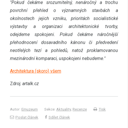
"Pokud čekáme srozumitelný, nenáročný a trochu
povrchní přehled o významných stavbách a
okolnostech jejich vzniku, prioritách socialistické
výstavby a organizaci architektonické tvorby,
odejdeme spokojeni. Pokud čekáme náročnější
přehodnocení dosavadního kánonu či předvedení
neotřelých tezí a pohledů, natož proklamovanou
mezinárodní komparaci, uspokojeni nebudeme."
Architektura (skoro) všem
Zdroj:
artalk.cz
Autor:
Emuzeum
Sekce:
Aktuality
,
Recenze
Tisk
Poslat článek
Sdílet článek