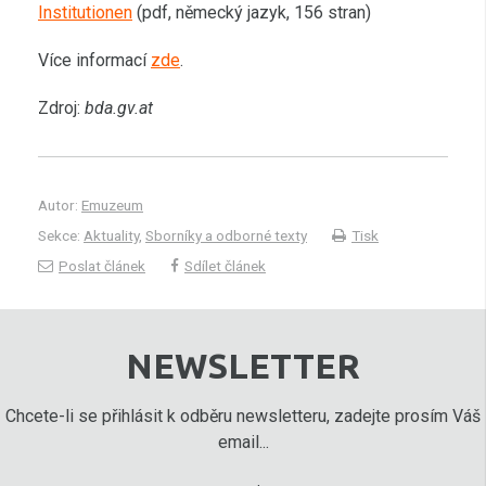
Institutionen
(pdf, německý jazyk, 156 stran)
Více informací
zde
.
Zdroj:
bda.gv.at
Autor:
Emuzeum
Sekce:
Aktuality
,
Sborníky a odborné texty
Tisk
Poslat článek
Sdílet článek
NEWSLETTER
Chcete-li se přihlásit k odběru newsletteru, zadejte prosím Váš
email...