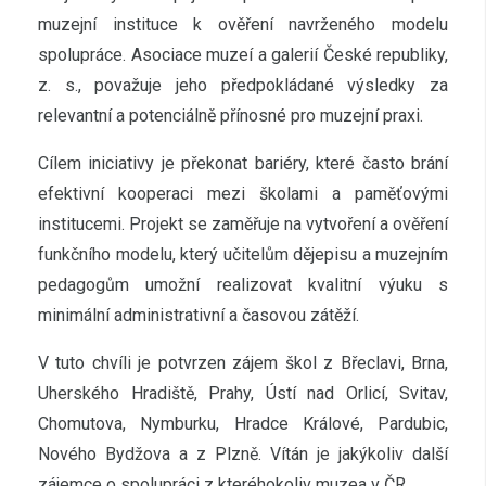
muzejní instituce k ověření navrženého modelu
spolupráce. Asociace muzeí a galerií České republiky,
z. s., považuje jeho předpokládané výsledky za
relevantní a potenciálně přínosné pro muzejní praxi.
Cílem iniciativy je překonat bariéry, které často brání
efektivní kooperaci mezi školami a paměťovými
institucemi. Projekt se zaměřuje na vytvoření a ověření
funkčního modelu, který učitelům dějepisu a muzejním
pedagogům umožní realizovat kvalitní výuku s
minimální administrativní a časovou zátěží.
V tuto chvíli je potvrzen zájem škol z Břeclavi, Brna,
Uherského Hradiště, Prahy, Ústí nad Orlicí, Svitav,
Chomutova, Nymburku, Hradce Králové, Pardubic,
Nového Bydžova a z Plzně. Vítán je jakýkoliv další
zájemce o spolupráci z kteréhokoliv muzea v ČR.