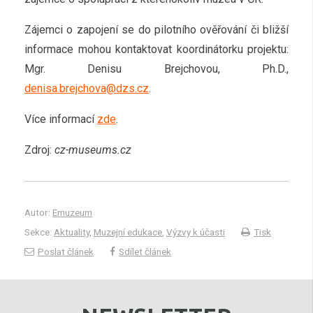
Zájemci o zapojení se do pilotního ověřování či bližší
informace mohou kontaktovat koordinátorku projektu:
Mgr. Denisu Brejchovou, Ph.D.,
denisa.brejchova@dzs.cz
.
Více informací
zde
.
Zdroj:
cz-museums.cz
Autor:
Emuzeum
Sekce:
Aktuality
,
Muzejní edukace
,
Výzvy k účasti
Tisk
Poslat článek
Sdílet článek