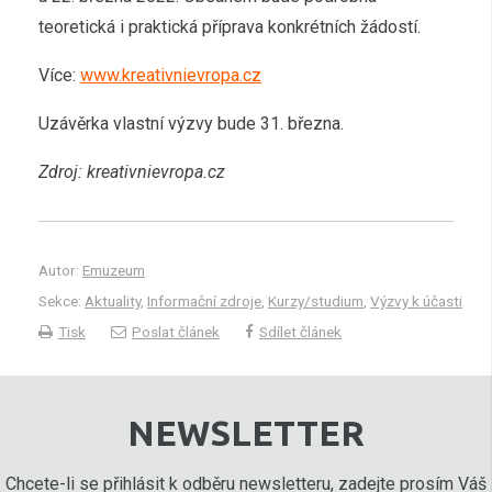
teoretická i praktická příprava konkrétních žádostí.
Více:
www.kreativnievropa.cz
Uzávěrka vlastní výzvy bude 31. března.
Zdroj: kreativnievropa.cz
Autor:
Emuzeum
Sekce:
Aktuality
,
Informační zdroje
,
Kurzy/studium
,
Výzvy k účasti
Tisk
Poslat článek
Sdílet článek
NEWSLETTER
Chcete-li se přihlásit k odběru newsletteru, zadejte prosím Váš