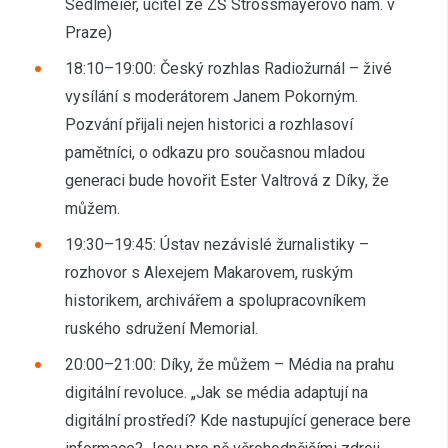
Sedlmeier, učitel ze ZŠ Strossmayerovo nám. v
Praze)
18:10–19:00: Český rozhlas Radiožurnál – živé
vysílání s moderátorem Janem Pokorným.
Pozvání přijali nejen historici a rozhlasoví
pamětníci, o odkazu pro současnou mladou
generaci bude hovořit Ester Valtrová z Díky, že
můžem.
19:30–19:45: Ústav nezávislé žurnalistiky –
rozhovor s Alexejem Makarovem, ruským
historikem, archivářem a spolupracovníkem
ruského sdružení Memorial.
20:00–21:00: Díky, že můžem – Média na prahu
digitální revoluce. „Jak se média adaptují na
digitální prostředí? Kde nastupující generace bere