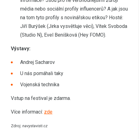
informace? Jsou pro ně věrohodnějšími zdroji
média nebo sociální profily influencerů? A jak jsou
na tom tyto profily s novinářskou etikou? Hosté:
Jiří Burýšek (Jirka vysvětluje věci), Vítek Svoboda
(Studio N), Evel Beníšková (Hey FOMO).
Výstavy:
Andrej Sacharov
U nás pomáhali taky
Vojenská technika
Vstup na festival je zdarma.
Více informací:
zde
Zdroj:
navystavisti.cz