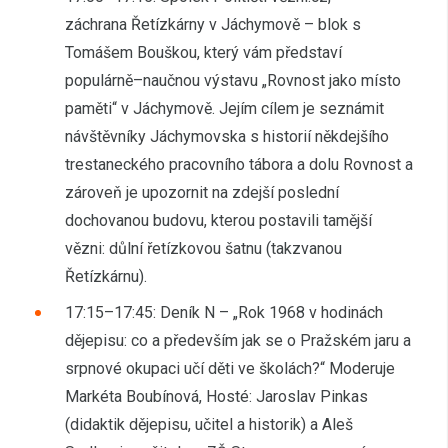
záchrana Řetízkárny v Jáchymově – blok s
Tomášem Bouškou, který vám představí
populárně–naučnou výstavu „Rovnost jako místo
paměti“ v Jáchymově. Jejím cílem je seznámit
návštěvníky Jáchymovska s historií někdejšího
trestaneckého pracovního tábora a dolu Rovnost a
zároveň je upozornit na zdejší poslední
dochovanou budovu, kterou postavili tamější
vězni: důlní řetízkovou šatnu (takzvanou
Řetízkárnu).
17:15–17:45: Deník N – „Rok 1968 v hodinách
dějepisu: co a především jak se o Pražském jaru a
srpnové okupaci učí děti ve školách?“ Moderuje
Markéta Boubínová, Hosté: Jaroslav Pinkas
(didaktik dějepisu, učitel a historik) a Aleš