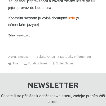
současnou připravenost a zavést změny, které posílí
jejich provoz do budoucna.
Kontrolní seznam je volně dostupný:
zde
(v
německém jazyce)
Zdroj:
ne-mo.org
Autor:
Emuzeum
Sekce:
Aktuality
,
Metodiky
,
Přístupnost
Tisk
Poslat článek
Sdílet článek
NEWSLETTER
Chcete-li se přihlásit k odběru newsletteru, zadejte prosím Váš
email...