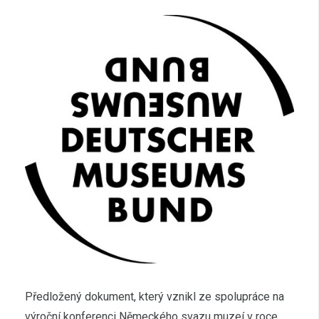
Předložený dokument, který vznikl ze spolupráce na
výroční konferenci Německého svazu muzeí v roce