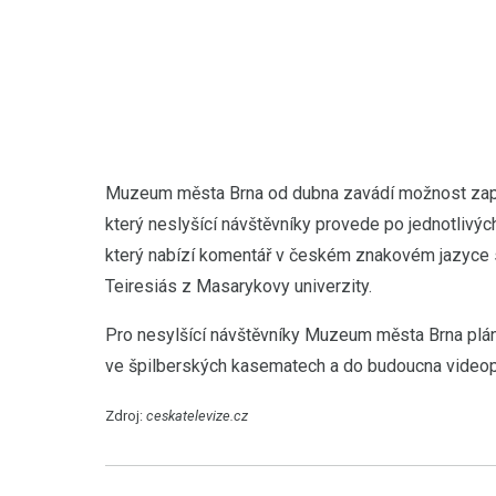
Muzeum města Brna od dubna zavádí možnost zapůjči
který neslyšící návštěvníky provede po jednotlivýc
který nabízí komentář v českém znakovém jazyce 
Teiresiás z Masarykovy univerzity.
Pro nesylšící návštěvníky Muzeum města Brna plánuj
ve špilberských kasematech a do budoucna videopr
Zdroj:
ceskatelevize.cz