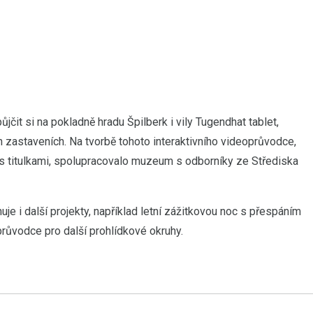
t si na pokladně hradu Špilberk i vily Tugendhat tablet,
h zastaveních. Na tvorbě tohoto interaktivního videoprůvodce,
s titulkami, spolupracovalo muzeum s
odborníky ze Střediska
e i další projekty, například letní zážitkovou noc s přespáním
ůvodce pro další prohlídkové okruhy.