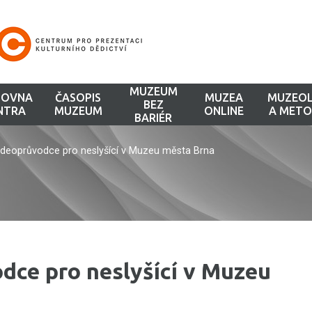
MUZEUM
HOVNA
ČASOPIS
MUZEA
MUZEOL
BEZ
NTRA
MUZEUM
ONLINE
A METO
BARIÉR
 videoprůvodce pro neslyšící v Muzeu města Brna
odce pro neslyšící v Muzeu