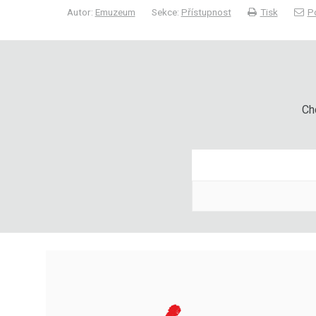
Autor:
Emuzeum
Sekce:
Přístupnost
Tisk
Po
Chc