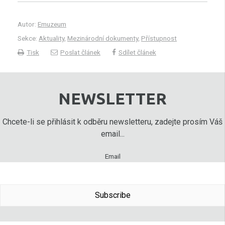
Autor:
Emuzeum
Sekce:
Aktuality
,
Mezinárodní dokumenty
,
Přístupnost
Tisk
Poslat článek
Sdílet článek
NEWSLETTER
Chcete-li se přihlásit k odběru newsletteru, zadejte prosím Váš
email...
Email
Subscribe