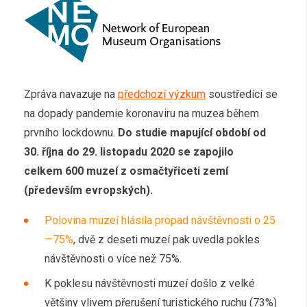
Zpráva navazuje na
předchozí výzkum
soustředící se
na dopady pandemie koronaviru na muzea během
prvního lockdownu.
Do studie mapující období od
30. října do 29. listopadu 2020 se zapojilo
celkem 600 muzeí z osmačtyřiceti zemí
(především evropských).
Polovina muzeí hlásila propad návštěvnosti o 25
—75%
, dvě z deseti muzeí pak uvedla pokles
návštěvnosti o více než 75%.
K poklesu návštěvnosti muzeí došlo z velké
většiny vlivem přerušení turistického ruchu (73%)