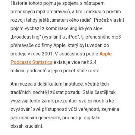
Historie tohoto pojmu je spojena s nástupem
přenosných mp3 přehrávačů, a tím i diskusí o příštím
rozvoji tehdy ještě „amaterského rádia“. Pročež vlastní
pojem vychází z kombinace anglických slov
„broadcasting“ (vysílání) a „iPod“, tj. přenosného mp3
přehrávače od firmy Apple, který byl uveden do
prodeje v roce 2001. V současnosti podle
Apple
Podcasts Statistics
existuje více než 2,4
milionu podcastů a jejich počet stále roste.
Ani muzea a další kulturní instituce, včetně těch
tradičních, nechtějí zůstat pozadu. Stále častěji tak
využívají tento žánr k prezentaci své činnosti a ke
zvyšování své přístupnosti vůči veřejnosti, zejména
pak mladším generacím, pro něž je digitální
obsah kruciální.