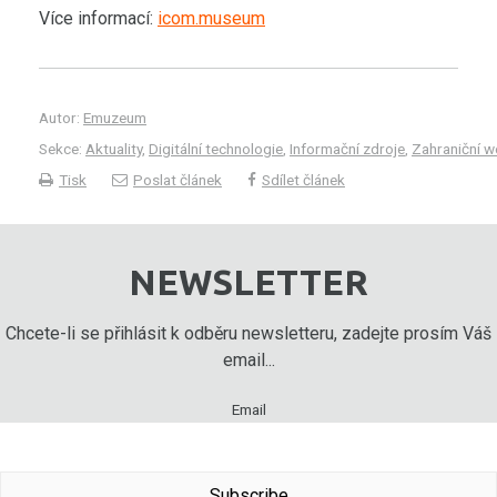
Více informací:
icom.museum
Autor:
Emuzeum
Sekce:
Aktuality
,
Digitální technologie
,
Informační zdroje
,
Zahraniční w
Tisk
Poslat článek
Sdílet článek
NEWSLETTER
Chcete-li se přihlásit k odběru newsletteru, zadejte prosím Váš
email...
Email
Subscribe