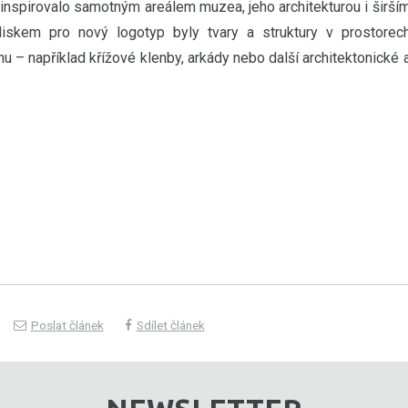
 inspirovalo samotným areálem muzea, jeho architekturou i širší
diskem pro nový logotyp byly tvary a struktury v prostorec
 – například křížové klenby, arkády nebo další architektonické 
Poslat článek
Sdílet článek