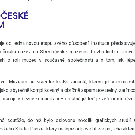
e od ledna novou etapu svého působení. Instituce představuj
j oficiální název na Středočeské muzeum. Rozhodnutí o změn
vah o roli muzea v současné společnosti a o tom, jak lép
vu. Muzeum se vrací ke kratší variantě, kterou již v minulost
al jako zbytečně komplikovaný a obtížně zapamatovatelný, zatímc
pracuje v běžné komunikaci – ostatně již teď je veřejností běžn
né soutěže, do níž bylo osloveno několik grafických studií 
ského Studia Divize, který nejlépe odpovídal zadání, charakter