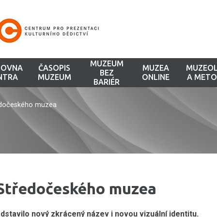
MUZEUM
HOVNA
ČASOPIS
MUZEA
MUZEOL
BEZ
NTRA
MUZEUM
ONLINE
A METO
BARIÉR
ředočeského muzea
a Středočeského muzea
tavilo nový zkrácený název i novou vizuální identitu.