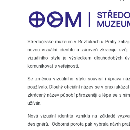
Středočeské muzeum v Roztokách u Prahy zahajuj
novou vizuální identitu a zároveň zkracuje svů
vizuálního stylu je výsledkem dlouhodobých ú
komunikovat s veřejností.
Se změnou vizuálního stylu souvisí i úprava náz
používalo. Dlouhý oficiální název se v praxi ukáz
zkrácený název působí přirozeněji a lépe se s ním 
užíván.
Nová vizuální identita vznikla na základě vyzva
designérů. Odborná porota pak vybrala návrh praž