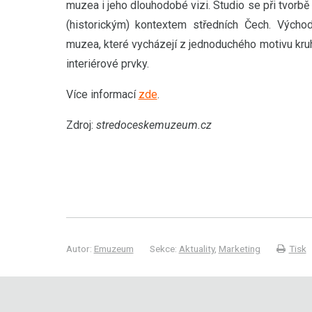
muzea i jeho dlouhodobé vizi. Studio se při tvorbě
(historickým) kontextem středních Čech. Výcho
muzea, které vycházejí z jednoduchého motivu kruhu
interiérové prvky.
Více informací
zde
.
Zdroj:
stredoceskemuzeum.cz
Autor:
Emuzeum
Sekce:
Aktuality
,
Marketing
Tisk