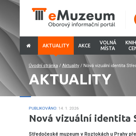
VOLNÁ
KNI
AKTUALITY
AKCE
MÍSTA
CE
Úvodní stránka
/
Aktuality
/
Nová vizuální identita St
AKTUALITY
PUBLIKOVÁNO:
14. 1. 2026
Nová vizuální identit
Středočeské muzeum v Roztokách u Prahy předs