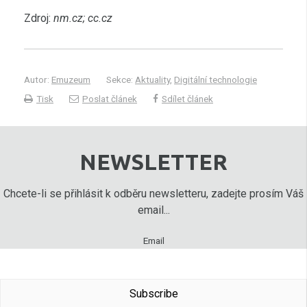
Zdroj:
nm.cz; cc.cz
Autor:
Emuzeum
Sekce:
Aktuality
,
Digitální technologie
Tisk
Poslat článek
Sdílet článek
NEWSLETTER
Chcete-li se přihlásit k odběru newsletteru, zadejte prosím Váš
email...
Email
Subscribe