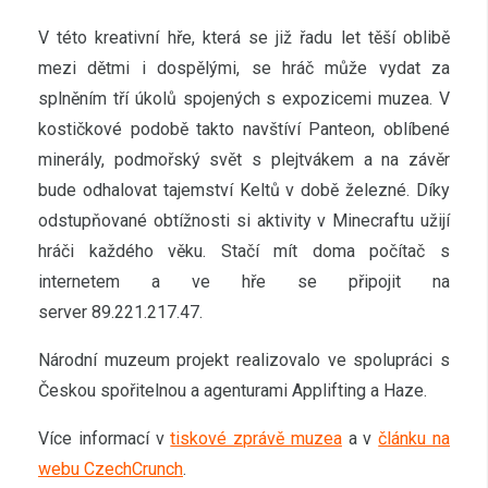
V této kreativní hře, která se již řadu let těší oblibě
mezi dětmi i dospělými, se hráč může vydat za
splněním tří úkolů spojených s expozicemi muzea. V
kostičkové podobě takto navštíví Panteon, oblíbené
minerály, podmořský svět s plejtvákem a na závěr
bude odhalovat tajemství Keltů v době železné. Díky
odstupňované obtížnosti si aktivity v Minecraftu užijí
hráči každého věku. Stačí mít doma počítač s
internetem a ve hře se připojit na
server 89.221.217.47.
Národní muzeum projekt realizovalo ve spolupráci s
Českou spořitelnou a agenturami Applifting a Haze.
Více informací v
tiskové zprávě muzea
a v
článku na
webu CzechCrunch
.