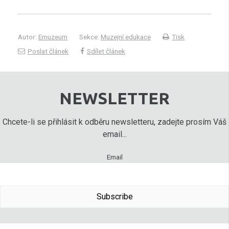
Autor:
Emuzeum
Sekce:
Muzejní edukace
Tisk
Poslat článek
Sdílet článek
NEWSLETTER
Chcete-li se přihlásit k odběru newsletteru, zadejte prosím Váš
email...
Email
Subscribe