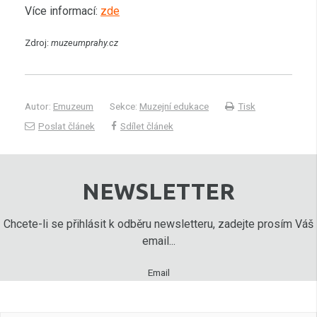
Více informací:
zde
Zdroj:
muzeumprahy.cz
Autor:
Emuzeum
Sekce:
Muzejní edukace
Tisk
Poslat článek
Sdílet článek
NEWSLETTER
Chcete-li se přihlásit k odběru newsletteru, zadejte prosím Váš
email...
Email