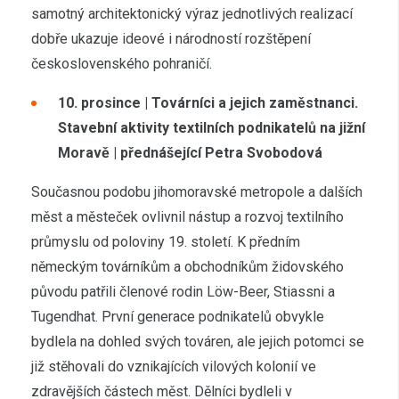
samotný architektonický výraz jednotlivých realizací
dobře ukazuje ideové i národností rozštěpení
československého pohraničí.
10. prosince | Továrníci a jejich zaměstnanci.
Stavební aktivity textilních podnikatelů na jižní
Moravě | přednášející Petra Svobodová
Současnou podobu jihomoravské metropole a dalších
měst a městeček ovlivnil nástup a rozvoj textilního
průmyslu od poloviny 19. století. K předním
německým továrníkům a obchodníkům židovského
původu patřili členové rodin Löw-Beer, Stiassni a
Tugendhat. První generace podnikatelů obvykle
bydlela na dohled svých továren, ale jejich potomci se
již stěhovali do vznikajících vilových kolonií ve
zdravějších částech měst. Dělníci bydleli v