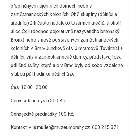
přeplněných nájemních domech nebo v
zaměstnaneckých koloniích. Obě skupiny (dělníci a
úředníci) žili často nedaleko továrních areálů, v okolí
ulice Cejl (dodnes pejorativně nazývaného brněnský
Bronx) nebo v nově postavených zaměstnaneckých
koloniích v Brně-Jundrově či v Jimramově. Továrníci a
dělníci, vily a zaměstnanecké domky, představují dva
odlišné světy, které ale v Brně byly od sebe vzdálené
slabou půl hodinku pěší chůze.
Čas: 18.00–20.00
Cena celého cyklu 300 Kč.
Cena jedné přednášky 100 Kč.
Kontakt: vila.muller@muzeumprahy.cz, 603 215 371