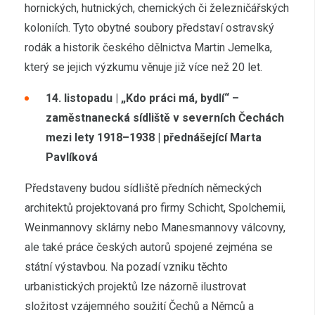
hornických, hutnických, chemických či železničářských
koloniích. Tyto obytné soubory představí ostravský
rodák a historik českého dělnictva Martin Jemelka,
který se jejich výzkumu věnuje již více než 20 let.
14. listopadu | „Kdo práci má, bydlí“ –
zaměstnanecká sídliště v severních Čechách
mezi lety 1918–1938 | přednášející Marta
Pavlíková
Představeny budou sídliště předních německých
architektů projektovaná pro firmy Schicht, Spolchemii,
Weinmannovy sklárny nebo Manesmannovy válcovny,
ale také práce českých autorů spojené zejména se
státní výstavbou. Na pozadí vzniku těchto
urbanistických projektů lze názorně ilustrovat
složitost vzájemného soužití Čechů a Němců a