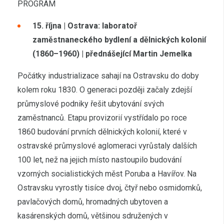
PROGRAM
15. října | Ostrava: laboratoř
zaměstnaneckého bydlení a dělnických kolonií
(1860–1960) | přednášející Martin Jemelka
Počátky industrializace sahají na Ostravsku do doby
kolem roku 1830. O generaci později začaly zdejší
průmyslové podniky řešit ubytování svých
zaměstnanců. Etapu provizorií vystřídalo po roce
1860 budování prvních dělnických kolonií, které v
ostravské průmyslové aglomeraci vyrůstaly dalších
100 let, než na jejich místo nastoupilo budování
vzorných socialistických měst Poruba a Havířov. Na
Ostravsku vyrostly tisíce dvoj, čtyř nebo osmidomků,
pavlačových domů, hromadných ubytoven a
kasárenských domů, většinou sdružených v