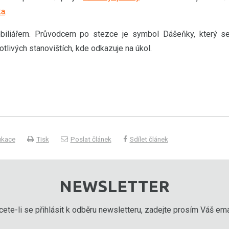
ka
.
biliářem. Průvodcem po stezce je symbol Dášeňky, který s
otlivých stanovištích, kde odkazuje na úkol.
ukace
Tisk
Poslat článek
Sdílet článek
NEWSLETTER
ete-li se přihlásit k odběru newsletteru, zadejte prosím Váš emai