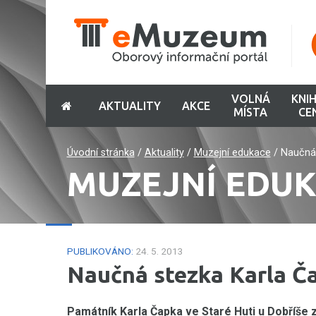
VOLNÁ
KNI
AKTUALITY
AKCE
MÍSTA
CE
Úvodní stránka
/
Aktuality
/
Muzejní edukace
/
Naučná 
MUZEJNÍ EDU
PUBLIKOVÁNO:
24. 5. 2013
Naučná stezka Karla Č
Památník Karla Čapka ve Staré Huti u Dobříše z