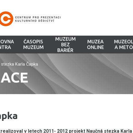
MUZEUM
HOVNA
ČASOPIS
MUZEA
MUZEOL
BEZ
NTRA
MUZEUM
ONLINE
A METO
BARIÉR
stezka Karla Čapka
KACE
apka
realizoval v letech 2011- 2012 projekt Naučná stezka Karla