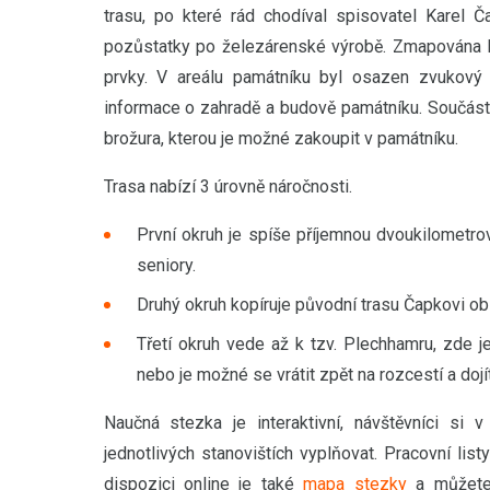
trasu, po které rád chodíval spisovatel Karel 
pozůstatky po železárenské výrobě. Zmapována by
prvky. V areálu památníku byl osazen zvukový 
informace o zahradě a budově památníku. Součástí
brožura, kterou je možné zakoupit v památníku.
Trasa nabízí 3 úrovně náročnosti.
První okruh je spíše příjemnou dvoukilometr
seniory.
Druhý okruh kopíruje původní trasu Čapkovi ob
Třetí okruh vede až k tzv. Plechhamru, zde 
nebo je možné se vrátit zpět na rozcestí a doj
Naučná stezka je interaktivní, návštěvníci si
jednotlivých stanovištích vyplňovat. Pracovní lis
dispozici online je také
mapa stezky
a můžete 