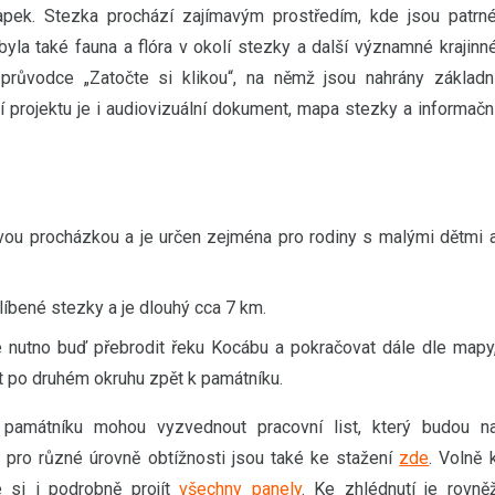
Čapek. Stezka prochází zajímavým prostředím, kde jsou patrn
la také fauna a flóra v okolí stezky a další významné krajinn
průvodce „Zatočte si klikou“, na němž jsou nahrány základn
 projektu je i audiovizuální dokument, mapa stezky a informačn
ovou procházkou a je určen zejména pro rodiny s malými dětmi 
líbené stezky a je dlouhý cca 7 km.
je nutno buď přebrodit řeku Kocábu a pokračovat dále dle mapy
ít po druhém okruhu zpět k památníku.
 v památníku mohou vyzvednout pracovní list, který budou n
ty pro různé úrovně obtížnosti jsou také ke stažení
zde
. Volně 
si i podrobně projít
všechny panely
. Ke zhlédnutí je rovně