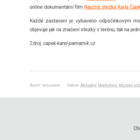
online dokumentární film
Naučná stezka Karla Čap
Každé zastavení je vybaveno odpočinkovým mo
objevuje jak na značení stezky v terénu, tak na jedn
Zdroj:
capek-karel-pamatnik.cz
Autor: emuzeum
Sekce:
Aktuality
,
Marketing
,
Muzejní ed
Chc