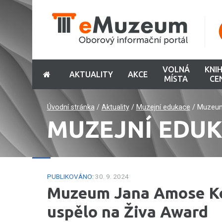
VOLNÁ
KNI
AKTUALITY
AKCE
MÍSTA
CE
Úvodní stránka
/
Aktuality
/
Muzejní edukace
/
Muzeum
MUZEJNÍ EDU
PUBLIKOVÁNO:
30. 9. 2024
Muzeum Jana Amose K
uspělo na Živa Award