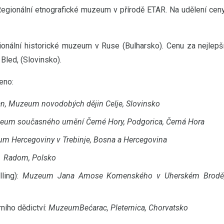
Regionální etnografické muzeum v přírodě ETAR. Na udělení cen
nální historické muzeum v Ruse (Bulharsko). Cenu za nejlepš
Bled, (Slovinsko).
eno:
n, Muzeum novodobých dějin Celje, Slovinsko
um současného umění Černé Hory, Podgorica, Černá Hora
m Hercegoviny v Trebinje, Bosna a Hercegovina
 Radom, Polsko
lling):
Muzeum Jana Amose Komenského v Uherském Brodě
ního dědictví:
MuzeumBećarac, Pleternica, Chorvatsko