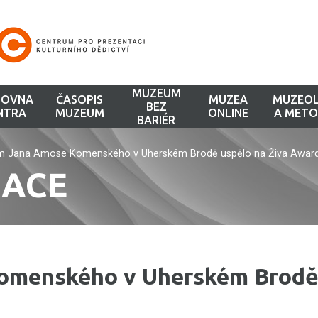
MUZEUM
HOVNA
ČASOPIS
MUZEA
MUZEOL
BEZ
NTRA
MUZEUM
ONLINE
A METO
BARIÉR
 Jana Amose Komenského v Uherském Brodě uspělo na Živa Awar
KACE
omenského v Uherském Brod