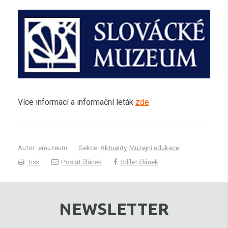
Více informací a informační leták
zde
Autor: emuzeum
Sekce:
Aktuality
,
Muzejní edukace
Tisk
Poslat článek
Sdílet článek
NEWSLETTER