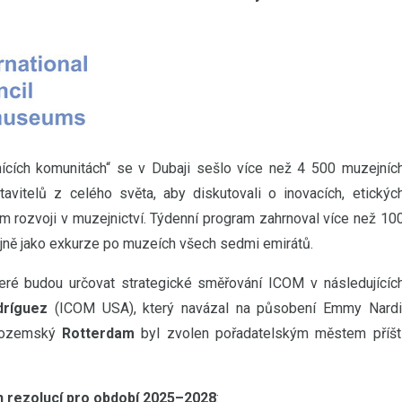
cích komunitách“ se v Dubaji sešlo více než 4 500 muzejníc
stavitelů z celého světa, aby diskutovali o inovacích, etickýc
ém rozvoji v muzejnictví. Týdenní program zahrnoval více než 10
ejně jako exkurze po muzeích všech sedmi emirátů.
eré budou určovat strategické směřování ICOM v následujícíc
dríguez
(ICOM USA), který navázal na působení Emmy Nardi
izozemský
Rotterdam
byl zvolen pořadatelským městem příšt
ch rezolucí pro období 2025–2028
: