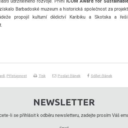
lasti udržitelného rozvoje. První
ICOM Award for Sustainabl
získalo Barbadoské muzeum a historická společnost za projekt
deže propojil kulturní dědictví Karibiku a Skotska a řeši
.
edí
,
Přístupnost
Tisk
Poslat článek
Sdílet článek
NEWSLETTER
ete-li se přihlásit k odběru newsletteru, zadejte prosím Váš emai