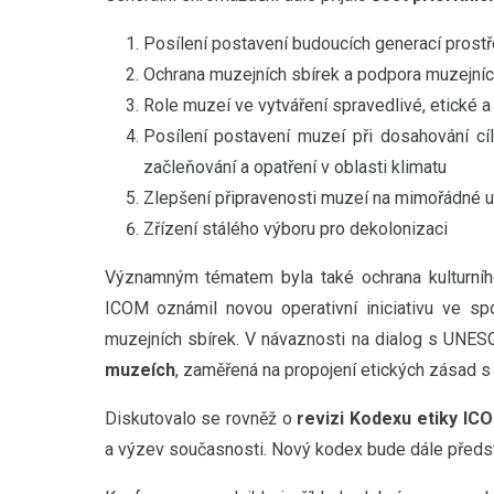
Posílení postavení budoucích generací prost
Ochrana muzejních sbírek a podpora muzejníc
Role muzeí ve vytváření spravedlivé, etické a 
Posílení postavení muzeí při dosahování cíl
začleňování a opatření v oblasti klimatu
Zlepšení připravenosti muzeí na mimořádné u
Zřízení stálého výboru pro dekolonizaci
Významným tématem byla také ochrana kulturního 
ICOM oznámil novou operativní iniciativu ve sp
muzejních sbírek. V návaznosti na dialog s UNES
muzeích
, zaměřená na propojení etických zásad s
Diskutovalo se rovněž o
revizi Kodexu etiky IC
a výzev současnosti. Nový kodex bude dále předsta