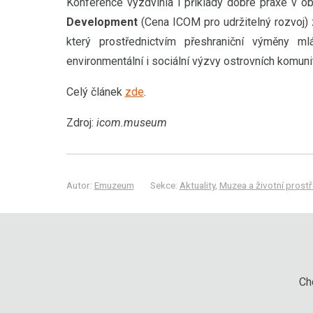
Konference vyzdvihla i příklady dobré praxe v ob
Development
(Cena ICOM pro udržitelný rozvoj) 
který prostřednictvím přeshraniční výměny mlá
environmentální i sociální výzvy ostrovních komunit
Celý článek
zde
.
Zdroj:
icom.museum
Autor:
Emuzeum
Sekce:
Aktuality
,
Muzea a životní prostř
Chc