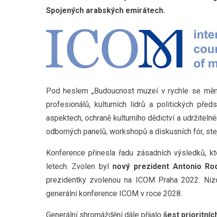
Spojených arabských emirátech.
Pod heslem „Budoucnost muzeí v rychle se mění
profesionálů, kulturních lídrů a politických před
aspektech, ochraně kulturního dědictví a udržiteln
odborných panelů, workshopů a diskusních fór, st
Konference přinesla řadu zásadních výsledků, kt
letech. Zvolen byl
nový prezident Antonio Ro
prezidentky zvolenou na ICOM Praha 2022. N
generální konference ICOM v roce 2028.
Generální shromáždění dále přijalo
šest prioritní