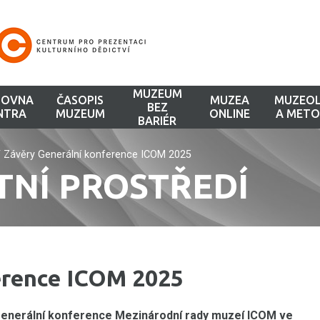
MUZEUM
HOVNA
ČASOPIS
MUZEA
MUZEOL
BEZ
NTRA
MUZEUM
ONLINE
A METO
BARIÉR
/
Závěry Generální konference ICOM 2025
TNÍ PROSTŘEDÍ
erence ICOM 2025
. generální konference Mezinárodní rady muzeí ICOM ve