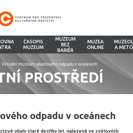
MUZEUM
HOVNA
ČASOPIS
MUZEA
MUZEOL
BEZ
NTRA
MUZEUM
ONLINE
A METO
BARIÉR
/
Virtuální muzeum plastového odpadu v oceánech
TNÍ PROSTŘEDÍ
tového odpadu v oceánech
stové obaly staré desítky let, nalezené ve světových