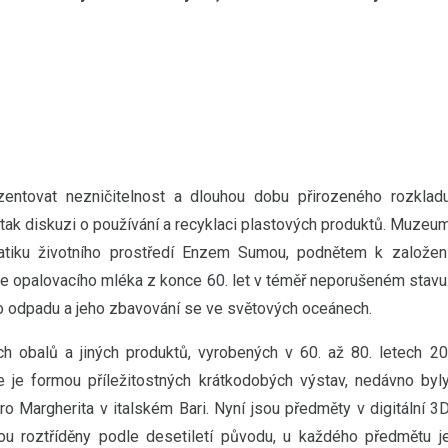
zentovat nezničitelnost a dlouhou dobu přirozeného rozklad
tak diskuzi o používání a recyklaci plastových produktů. Muzeu
atiku životního prostředí Enzem Sumou, podnětem k založen
ve opalovacího mléka z konce 60. let v téměř neporušeném stavu
o odpadu a jeho zbavování se ve světových oceánech.
 obalů a jiných produktů, vyrobených v 60. až 80. letech 20
e je formou příležitostných krátkodobých výstav, nedávno byl
o Margherita v italském Bari. Nyní jsou předměty v digitální 3
ou roztříděny podle desetiletí původu, u každého předmětu j