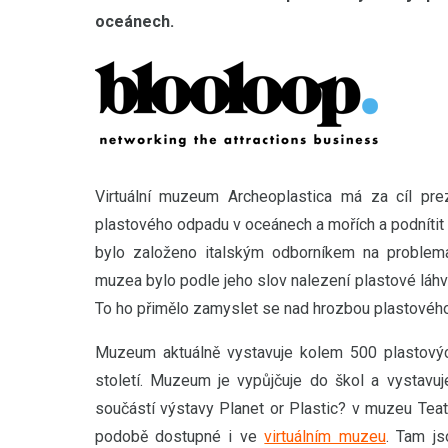
oceánech.
Virtuální muzeum Archeoplastica má za cíl pre
plastového odpadu v oceánech a mořích a podnítit 
bylo založeno italským odborníkem na problem
muzea bylo podle jeho slov nalezení plastové láh
To ho přimělo zamyslet se nad hrozbou plastovéh
Muzeum aktuálně vystavuje kolem 500 plastových
století. Muzeum je vypůjčuje do škol a vystavuj
součástí výstavy Planet or Plastic? v muzeu Teatr
podobě dostupné i ve
virtuálním muzeu
. Tam js