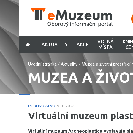
VOLNÁ
KNI
AKTUALITY
AKCE
MÍSTA
CE
Úvodní stránka
/
Aktuality
/
Muzea a životní prostředí
MUZEA A ŽIVO
PUBLIKOVÁNO:
9. 1. 2023
Virtuální muzeum plas
Virtuální muzeum Archeoplastica vystavuje pla