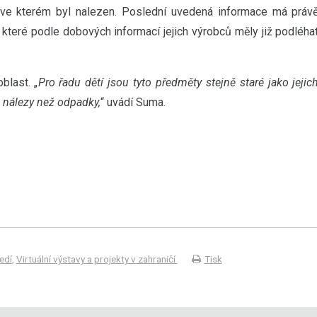
, ve kterém byl nalezen. Poslední uvedená informace má práv
které podle dobových informací jejich výrobců měly již podléha
blast. „
Pro řadu dětí jsou tyto předměty stejně staré jako jejic
 nálezy než odpadky,
“ uvádí Suma.
edí
,
Virtuální výstavy a projekty v zahraničí
Tisk