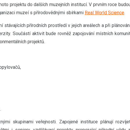
oto projektu do dalších muzejních institucí. V prvním roce budo
ganizaci muzeí s přírodovědnými sbírkami
Real World Science
.
távajících přírodních prostředí v jejich areálech a při plánován
rzity. Součástí aktivit bude rovněž zapojování místních komuni
onmentálních projektů.
opylovačů,
.
nými skupinami veřejnosti. Zapojené instituce plánují rozvíje
tmi i seniory, vzdělávací projekty propojující přírodní vědy 