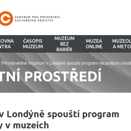
MUZEUM
HOVNA
ČASOPIS
MUZEA
MUZEOL
BEZ
NTRA
MUZEUM
ONLINE
A METO
BARIÉR
/
Přírodovědné muzeum v Londýně spouští program na podporu biodi
TNÍ PROSTŘEDÍ
v Londýně spouští program
y v muzeích