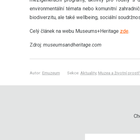
environmentální témata nebo komunitní zahradničen
biodiverzitu, ale také wellbeing, sociální soudržno
Celý článek na webu Museums+Heritage
zde
.
Zdroj:
museumsandheritage.com
Autor:
Emuzeum
Sekce:
Aktuality
,
Muzea a životní prostř
Chc