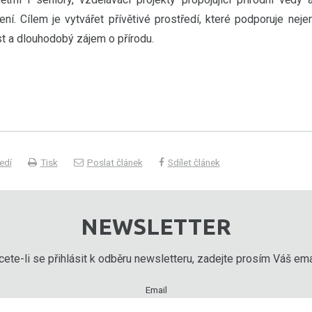
í. Cílem je vytvářet přívětivé prostředí, které podporuje neje
st a dlouhodobý zájem o přírodu.
edí
Tisk
Poslat článek
Sdílet článek
NEWSLETTER
ete-li se přihlásit k odběru newsletteru, zadejte prosím Váš emai
Email