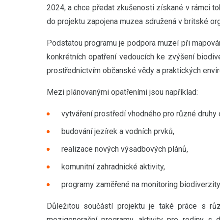
2024, a chce předat zkušenosti získané v rámci toh
do projektu zapojena muzea sdružená v britské or
Podstatou programu je podpora muzeí při mapování s
konkrétních opatření vedoucích ke zvýšení biodive
prostřednictvím občanské vědy a praktických envir
Mezi plánovanými opatřeními jsou například:
vytváření prostředí vhodného pro různé druhy 
budování jezírek a vodních prvků,
realizace nových výsadbových plánů,
komunitní zahradnické aktivity,
programy zaměřené na monitoring biodiverzity
Důležitou součástí projektu je také práce s růz
mezigenerační programy, aktivity pro rodiny s dě