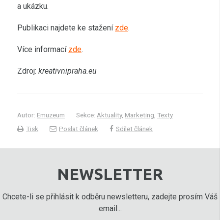
a ukázku.
Publikaci najdete ke stažení
zde
.
Více informací
zde
.
Zdroj:
kreativnipraha.eu
Autor:
Emuzeum
Sekce:
Aktuality
,
Marketing
,
Texty
Tisk
Poslat článek
Sdílet článek
NEWSLETTER
Chcete-li se přihlásit k odběru newsletteru, zadejte prosím Váš
email...