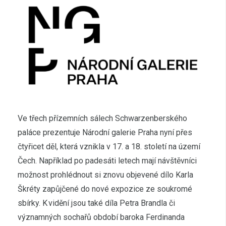
Ve třech přízemních sálech Schwarzenberského
paláce prezentuje Národní galerie Praha nyní přes
čtyřicet děl, která vznikla v 17. a 18. století na území
Čech. Například po padesáti letech mají návštěvníci
možnost prohlédnout si znovu objevené dílo Karla
Škréty zapůjčené do nové expozice ze soukromé
sbírky. K vidění jsou také díla Petra Brandla či
významných sochařů období baroka Ferdinanda