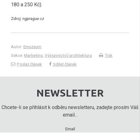
180 a 250 Kč).
Zdroj:
ngprague.cz
Autor:
Emuzeum
Sekce:
Marketing
,
Výstavnictví/architektura
Tisk
Poslat článek
Sdílet článek
NEWSLETTER
Chcete-li se přihlásit k odběru newsletteru, zadejte prosím Váš
email...
Email