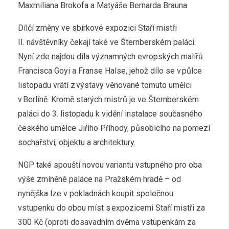
Maxmiliana Brokofa a Matyáše Bernarda Brauna.
Dílčí změny ve sbírkové expozici Staří mistři
II. návštěvníky čekají také ve Šternberském paláci.
Nyní zde najdou díla významných evropských malířů
Francisca Goyi a Franse Halse, jehož dílo se v půlce
listopadu vrátí z výstavy věnované tomuto umělci
v Berlíně. Kromě starých mistrů je ve Šternberském
paláci do 3. listopadu k vidění instalace současného
českého umělce Jiřího Příhody, působícího na pomezí
sochařství, objektu a architektury.
NGP také spouští novou variantu vstupného pro oba
výše zmíněné paláce na Pražském hradě – od
nynějška lze v pokladnách koupit společnou
vstupenku do obou míst s expozicemi Staří mistři za
300 Kč (oproti dosavadním dvěma vstupenkám za