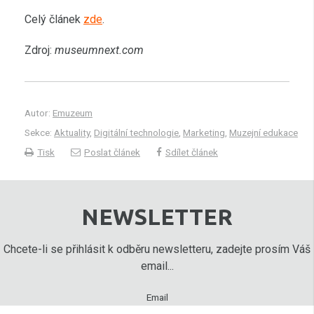
Celý článek
zde
.
Zdroj:
museumnext.com
Autor:
Emuzeum
Sekce:
Aktuality
,
Digitální technologie
,
Marketing
,
Muzejní edukace
Tisk
Poslat článek
Sdílet článek
NEWSLETTER
Chcete-li se přihlásit k odběru newsletteru, zadejte prosím Váš
email...
Email