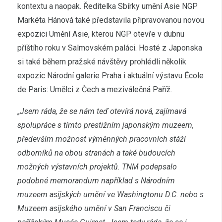
kontextu a naopak. Ředitelka Sbírky umění Asie NGP
Markéta Hánová také představila připravovanou novou
expozici Umění Asie, kterou NGP otevře v dubnu
příštího roku v Salmovském paláci. Hosté z Japonska
si také během pražské návštěvy prohlédli několik
expozic Národní galerie Praha i aktuální výstavu École
de Paris: Umělci z Čech a meziválečná Paříž.
„
Jsem ráda, že se nám teď otevírá nová, zajímavá
spolupráce s tímto prestižním japonským muzeem,
především možnost výměnných pracovních stáží
odborníků na obou stranách a také budoucích
možných výstavních projektů. TNM podepsalo
podobné memorandum například s Národním
muzeem asijských umění ve Washingtonu D.C. nebo s
Muzeem asijského umění v San Franciscu či