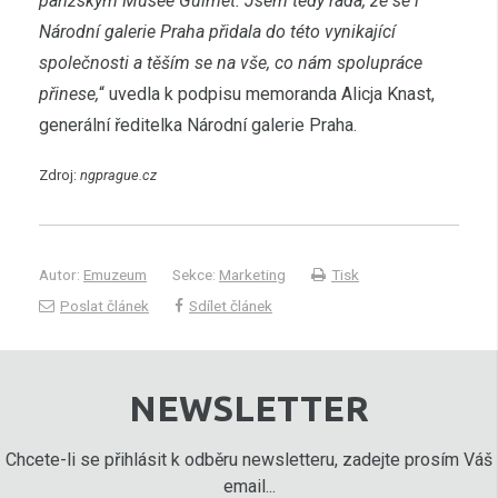
pařížským Musée Guimet. Jsem tedy ráda, že se i
Národní galerie Praha přidala do této vynikající
společnosti a těším se na vše, co nám spolupráce
přinese,
“ uvedla k podpisu memoranda Alicja Knast,
generální ředitelka Národní galerie Praha.
Zdroj:
ngprague.cz
Autor:
Emuzeum
Sekce:
Marketing
Tisk
Poslat článek
Sdílet článek
NEWSLETTER
Chcete-li se přihlásit k odběru newsletteru, zadejte prosím Váš
email...