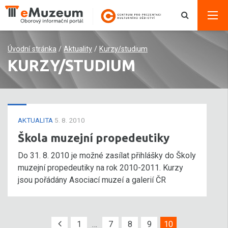
Úvodní stránka
/
Aktuality
/
Kurzy/studium
KURZY/STUDIUM
AKTUALITA
5. 8. 2010
Škola muzejní propedeutiky
Do 31. 8. 2010 je možné zasílat přihlášky do Školy
muzejní propedeutiky na rok 2010-2011. Kurzy
jsou pořádány Asociací muzeí a galerií ČR
1
…
7
8
9
10