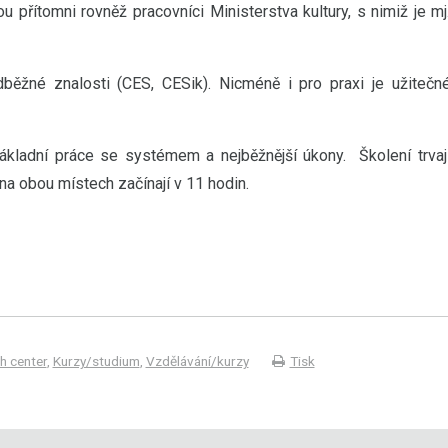
u přítomni rovněž pracovníci Ministerstva kultury, s nimiž je mj
běžné znalosti (CES, CESik). Nicméně i pro praxi je užitečn
základní práce se systémem a nejběžnější úkony. Školení trvaj
na obou místech začínají v 11 hodin.
h center
,
Kurzy/studium
,
Vzdělávání/kurzy
Tisk