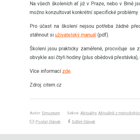
Na všech školeních ať již v Praze, nebo v Brně jso
možno konzultovat konkrétní specifické problémy.
Pro účast na školení nejsou potřeba žádné před
stáhnout si
uživatelský manuál
(pdf).
Školení jsou prakticky zaměřené, procvičuje se 
obvykle asi čtyři hodiny (plus obědová přestávka), 
Více informací
zde
.
Zdroj:
citem.cz
Autor:
Emuzeum
Sekce:
Aktuality
,
Aktuálně z metodickýc
Poslat článek
Sdílet článek