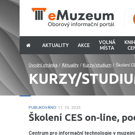
VOLNÁ
KNI
AKTUALITY
AKCE
MÍSTA
CE
Úvodní stránka
/
Aktuality
/
Kurzy/studium
/
Školení C
KURZY/STUDI
PUBLIKOVÁNO:
11. 10. 2023
Školení CES on-line, p
Centrum pro informační technologie v muzejnict