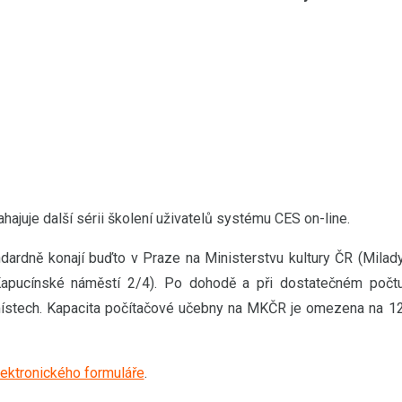
hajuje další sérii školení uživatelů systému CES on-line.
ndardně konají buďto v Praze na Ministerstvu kultury ČR (Milad
apucínské náměstí 2/4). Po dohodě a při dostatečném počt
místech. Kapacita počítačové učebny na MKČR je omezena na 1
lektronického formuláře
.