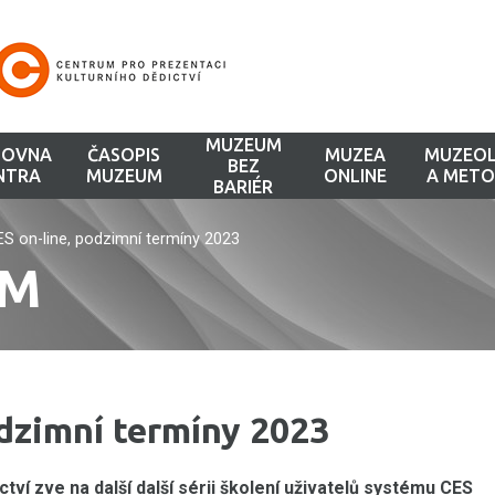
MUZEUM
HOVNA
ČASOPIS
MUZEA
MUZEOL
BEZ
NTRA
MUZEUM
ONLINE
A METO
BARIÉR
ES on-line, podzimní termíny 2023
UM
odzimní termíny 2023
ví zve na další další sérii školení uživatelů systému CES