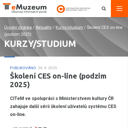
Úvodní stránka
/
Aktuality
/
Kurzy/studium
/
Školení CES on-line
(podzim 2025)
KURZY/STUDIUM
PUBLIKOVÁNO:
24. 9. 2025
Školení CES on-line (podzim
2025)
CITeM ve spolupráci s Ministerstvem kultury ČR
zahajuje další sérii školení uživatelů systému CES
on-line.