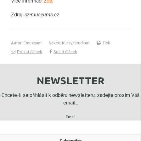
Více informací
zde
.
Zdroj:
cz-museums.cz
Autor:
Emuzeum
Sekce:
Kurzy/studium
Tisk
Poslat článek
Sdílet článek
NEWSLETTER
Chcete-li se přihlásit k odběru newsletteru, zadejte prosím Váš
email...
Email