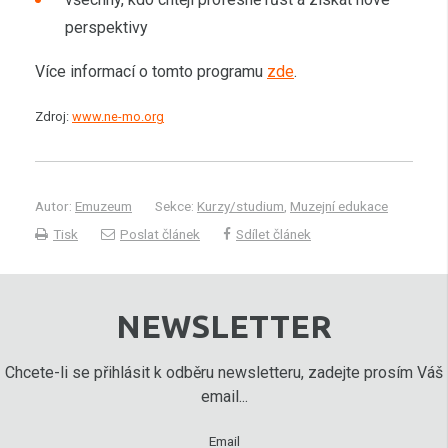
perspektivy
Více informací o tomto programu
zde
.
Zdroj:
www.ne-mo.org
Autor:
Emuzeum
Sekce:
Kurzy/studium
,
Muzejní edukace
Tisk
Poslat článek
Sdílet článek
NEWSLETTER
Chcete-li se přihlásit k odběru newsletteru, zadejte prosím Váš
email...
Email