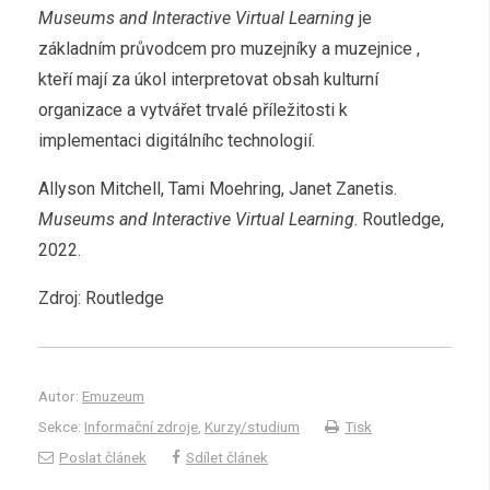
Museums and Interactive Virtual Learning
je
základním průvodcem pro muzejníky a muzejnice ,
kteří mají za úkol interpretovat obsah kulturní
organizace a vytvářet trvalé příležitosti k
implementaci digitálníhc technologií.
Allyson Mitchell, Tami Moehring, Janet Zanetis.
Museums and Interactive Virtual Learning
. Routledge,
2022.
Zdroj: Routledge
Autor:
Emuzeum
Sekce:
Informační zdroje
,
Kurzy/studium
Tisk
Poslat článek
Sdílet článek