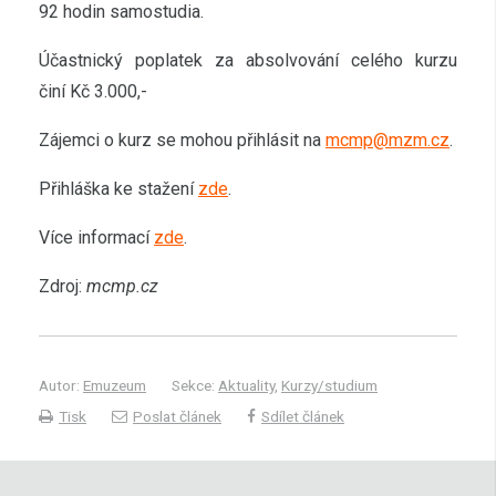
92 hodin samostudia.
Účastnický poplatek za absolvování celého kurzu
činí Kč 3.000,-
Zájemci o kurz se mohou přihlásit na
mcmp@mzm.cz
.
Přihláška ke stažení
zde
.
Více informací
zde
.
Zdroj:
mcmp.cz
Autor:
Emuzeum
Sekce:
Aktuality
,
Kurzy/studium
Tisk
Poslat článek
Sdílet článek