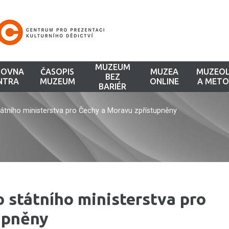
MUZEUM
HOVNA
ČASOPIS
MUZEA
MUZEOL
BEZ
NTRA
MUZEUM
ONLINE
A METO
BARIÉR
ního ministerstva pro Čechy a Moravu zpřístupněny
tátního ministerstva pro
upněny