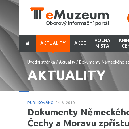
VOLNÁ
KNI
AKTUALITY
AKCE
MÍSTA
CE
Úvodní stránka
/
Aktuality
/
Dokumenty Německého stát
AKTUALITY
PUBLIKOVÁNO:
24. 6. 2010
Dokumenty Německého s
Čechy a Moravu zpříst