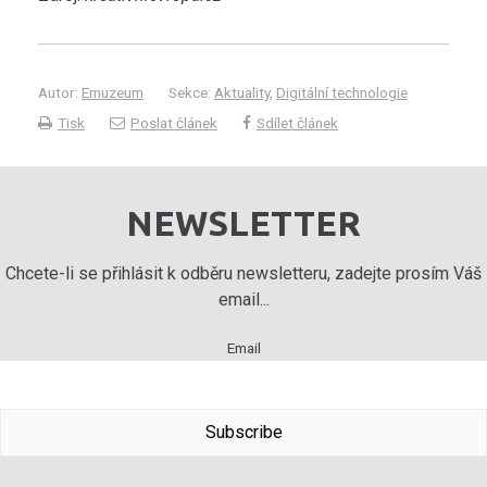
Autor:
Emuzeum
Sekce:
Aktuality
,
Digitální technologie
Tisk
Poslat článek
Sdílet článek
NEWSLETTER
Chcete-li se přihlásit k odběru newsletteru, zadejte prosím Váš
email...
Email
Subscribe