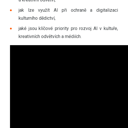
jak lze využít AI při ochraně a digitalizaci
kulturního dědictví,
jaké jsou klíčové priority pro rozvoj AI v kultuře,
kreativních odvětvích a médiích.