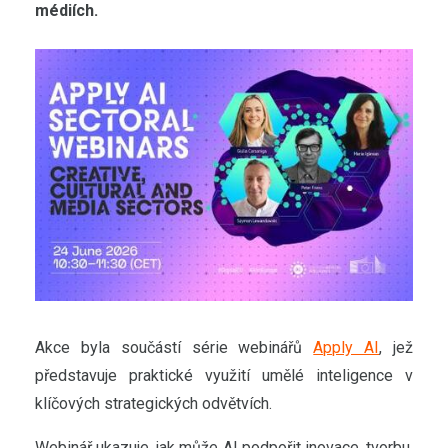
médiích.
Akce byla součástí série webinářů
Apply AI
, jež
představuje praktické využití umělé inteligence v
klíčových strategických odvětvích.
Webinář ukazuje, jak může AI podpořit inovace, tvorbu,