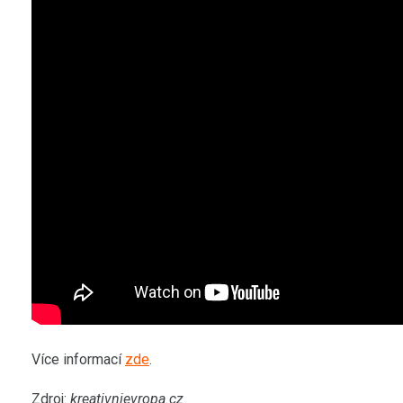
Více informací
zde
.
Zdroj:
kreativnievropa.cz