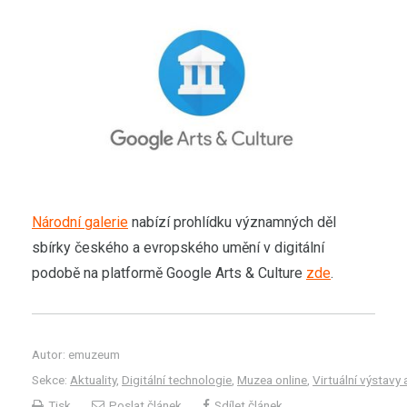
Národní galerie
nabízí prohlídku významných děl
sbírky českého a evropského umění v digitální
podobě na platformě Google Arts & Culture
zde
.
Autor: emuzeum
Sekce:
Aktuality
,
Digitální technologie
,
Muzea online
,
Virtuální výstavy 
Tisk
Poslat článek
Sdílet článek