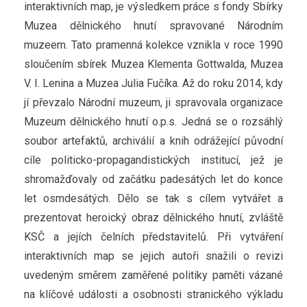
interaktivních map, je výsledkem práce s fondy Sbírky
Muzea dělnického hnutí spravované Národním
muzeem. Tato pramenná kolekce vznikla v roce 1990
sloučením sbírek Muzea Klementa Gottwalda, Muzea
V. I. Lenina a Muzea Julia Fučíka. Až do roku 2014, kdy
jí převzalo Národní muzeum, ji spravovala organizace
Muzeum dělnického hnutí o.p.s. Jedná se o rozsáhlý
soubor artefaktů, archiválií a knih odrážející původní
cíle politicko-propagandistických institucí, jež je
shromažďovaly od začátku padesátých let do konce
let osmdesátých. Dělo se tak s cílem vytvářet a
prezentovat heroický obraz dělnického hnutí, zvláště
KSČ a jejích čelních představitelů. Při vytváření
interaktivních map se jejich autoři snažili o revizi
uvedeným směrem zaměřené politiky paměti vázané
na klíčové události a osobnosti stranického výkladu