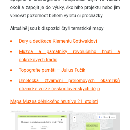
okolí a zapojit je do výuky, školního projektu nebo jim
věnovat pozornost během výletu či procházky.
Aktuálně jsou k dispozici čtyři tematické mapy:
Dary a dedikace Klementu Gottwaldovi
Muzea a památníky revolučního hnutí a
pokrokových tradic
Topografie paměti — Julius Fučík
Umělecká ztvárnění přelomových okamžiků
stranické verze československých dějin
Mapa Muzea dělnického hnutí ve 21. století