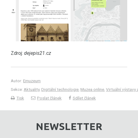
Zdroj:
dejepis21.cz
Autor:
Emuzeum
Sekce:
Aktuality
,
Digitální technologie
,
Muzea online
,
Virtuální výstavy 
Tisk
Poslat článek
Sdílet článek
NEWSLETTER