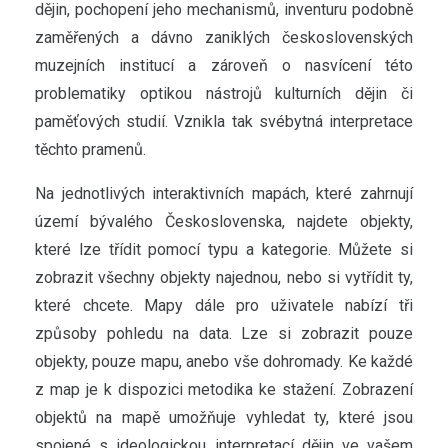
dějin, pochopení jeho mechanismů, inventuru podobně
zaměřených a dávno zaniklých československých
muzejních institucí a zároveň o nasvícení této
problematiky optikou nástrojů kulturních dějin či
paměťových studií. Vznikla tak svébytná interpretace
těchto pramenů.
Na jednotlivých interaktivních mapách, které zahrnují
území bývalého Československa, najdete objekty,
které lze třídit pomocí typu a kategorie. Můžete si
zobrazit všechny objekty najednou, nebo si vytřídit ty,
které chcete. Mapy dále pro uživatele nabízí tři
způsoby pohledu na data. Lze si zobrazit pouze
objekty, pouze mapu, anebo vše dohromady. Ke každé
z map je k dispozici metodika ke stažení. Zobrazení
objektů na mapě umožňuje vyhledat ty, které jsou
spojené s ideologickou interpretací dějin ve vašem