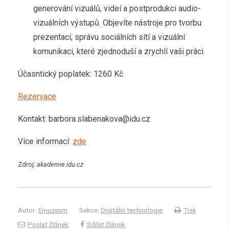
generování vizuálů, videí a postprodukci audio-
vizuálních výstupů. Objevíte nástroje pro tvorbu
prezentací, správu sociálních sítí a vizuální
komunikaci, které zjednoduší a zrychlí vaši práci.
Účasntický poplatek: 1260 Kč
Rezervace
Kontakt: barbora.slabenakova@idu.cz
Více informací:
zde
Zdroj:
akademie.idu.cz
Autor:
Emuzeum
Sekce:
Digitální technologie
Tisk
Poslat článek
Sdílet článek