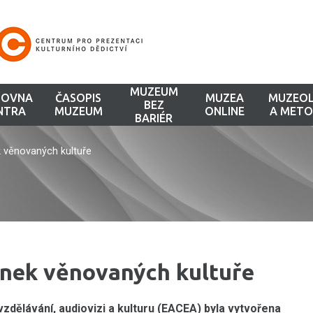
MUZEUM
HOVNA
ČASOPIS
MUZEA
MUZEOL
BEZ
NTRA
MUZEUM
ONLINE
A METO
BARIÉR
 věnovaných kultuře
nek věnovaných kultuře
dělávání, audiovizi a kulturu (EACEA) byla vytvořena