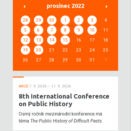
prosinec 2022
28
29
30
1
2
3
4
5
6
7
8
9
10
11
12
13
14
15
16
17
18
19
20
21
22
23
24
25
26
27
28
29
30
31
1
AKCE
7. 9. 2026 – 11. 9. 2026
8th International Conference
on Public History
Osmý ročník mezinárodní konference má
téma
The Public History of Difficult Pasts
.