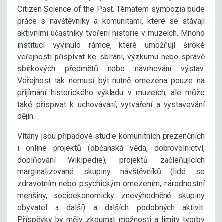
Citizen Science of the Past. Tématem sympozia bude
práce s návštěvníky a komunitami, které se stávají
aktivními účastníky tvoření historie v muzeích. Mnoho
institucí vyvinulo rámce, které umožňují široké
veřejnosti přispívat ke sbírání, výzkumu nebo správě
sbírkových předmětů nebo navrhování výstav.
Veřejnost tak nemusí být nutně omezena pouze na
přijímání historického výkladu v muzeích, ale může
také přispívat k uchovávání, vytváření a vystavování
dějin.
Vítány jsou případové studie komunitních prezenčních
i online projektů (občanská věda, dobrovolnictví,
doplňování Wikipedie), projektů začleňujících
marginalizované skupiny návštěvníků (lidé se
zdravotním nebo psychickým omezením, národnostní
menšiny, socioekonomicky znevýhodněné skupiny
obyvatel a další) a dalších podobných aktivit.
Příspěvky by měly zkoumat možnosti a limity tvorby