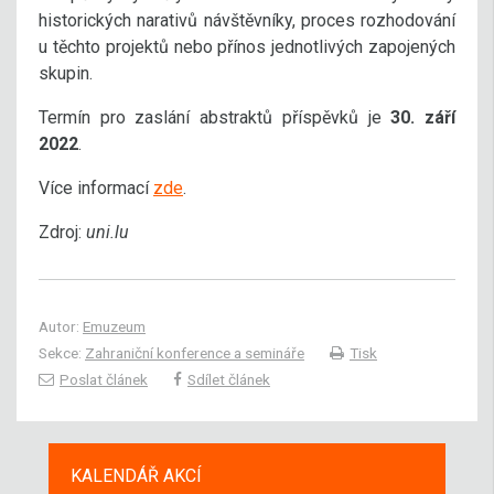
historických narativů návštěvníky, proces rozhodování
u těchto projektů nebo přínos jednotlivých zapojených
skupin.
Termín pro zaslání abstraktů příspěvků je
30. září
2022
.
Více informací
zde
.
Zdroj:
uni.lu
Autor:
Emuzeum
Sekce:
Zahraniční konference a semináře
Tisk
Poslat článek
Sdílet článek
KALENDÁŘ AKCÍ