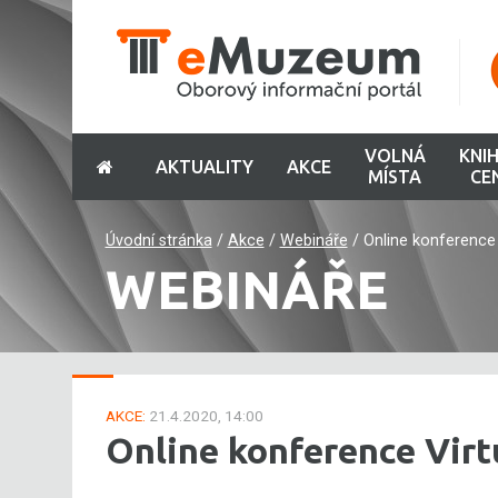
VOLNÁ
KNI
AKTUALITY
AKCE
MÍSTA
CE
Úvodní stránka
/
Akce
/
Webináře
/
Online konference 
WEBINÁŘE
AKCE:
21.4.2020, 14:00
Online konference Virt