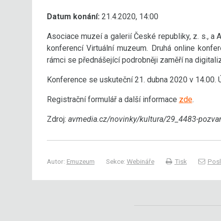
Datum konání:
21.4.2020, 14:00
Asociace muzeí a galerií České republiky, z. s., a A
konferencí Virtuální muzeum. Druhá online konfer
rámci se přednášející podrobněji zaměří na digitaliz
Konference se uskuteční 21. dubna 2020 v 14.00. Ú
Registrační formulář a další informace
zde
.
Zdroj:
avmedia.cz/novinky/kultura/29_4483-pozvan
Autor:
Emuzeum
Sekce:
Webináře
Tisk
Posl