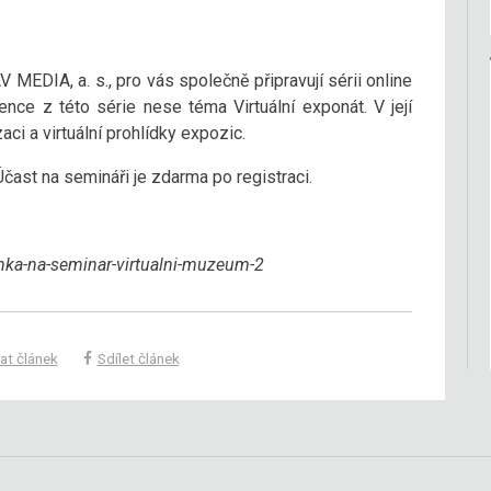
V MEDIA, a. s., pro vás společně připravují sérii online
ence z této série nese téma Virtuální exponát. V její
aci a virtuální prohlídky expozic.
čast na semináři je zdarma po registraci.
ka-na-seminar-virtualni-muzeum-2
at článek
Sdílet článek