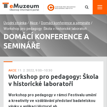
Úvodní stránka
/
Akce
/
Domácí konference a semináře
/
Workshop pro pedagogy: Škola v historické laboratoři
DOMÁCÍ KONFERENCE A
SEMINÁŘE
AKCE:
11. 2. 2022, 9:00–10:30
Workshop pro pedagogy: Škola
v historické laboratoři
Workshop pro pedagogy v rámci Festivalu umění
a kreativity ve vzdělávání představí badatelskou
výuku v aplikaci HistoryLab.