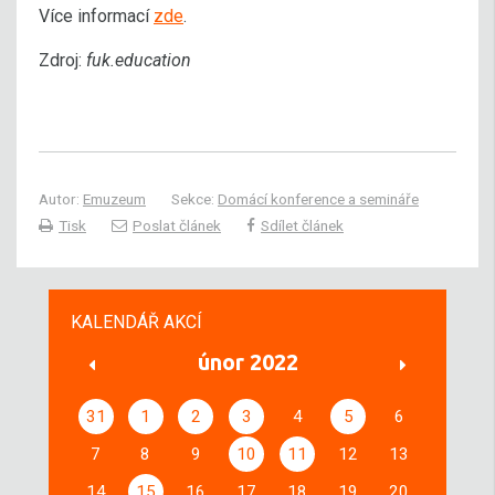
Více informací
zde
.
Zdroj:
fuk.education
Autor:
Emuzeum
Sekce:
Domácí konference a semináře
Tisk
Poslat článek
Sdílet článek
KALENDÁŘ AKCÍ
únor 2022
31
1
2
3
4
5
6
7
8
9
10
11
12
13
14
15
16
17
18
19
20