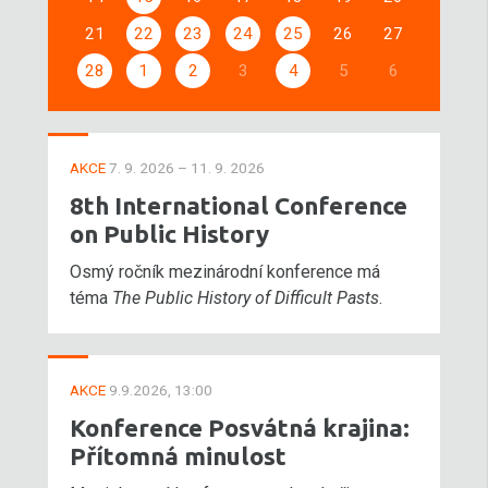
21
22
23
24
25
26
27
28
1
2
3
4
5
6
AKCE
7. 9. 2026 – 11. 9. 2026
8th International Conference
on Public History
Osmý ročník mezinárodní konference má
téma
The Public History of Difficult Pasts
.
AKCE
9.9.2026, 13:00
Konference Posvátná krajina:
Přítomná minulost