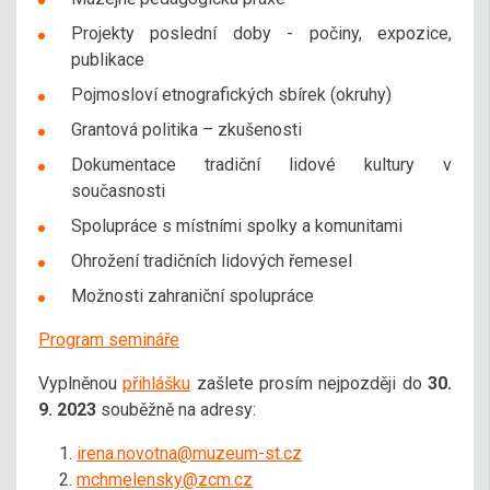
Projekty poslední doby - počiny, expozice,
publikace
Pojmosloví etnografických sbírek (okruhy)
Grantová politika – zkušenosti
Dokumentace tradiční lidové kultury v
současnosti
Spolupráce s místními spolky a komunitami
Ohrožení tradičních lidových řemesel
Možnosti zahraniční spolupráce
Program semináře
Vyplněnou
přihlášku
zašlete prosím nejpozději do
30.
9. 2023
souběžně na adresy:
irena.novotna@muzeum-st.cz
mchmelensky@zcm.cz