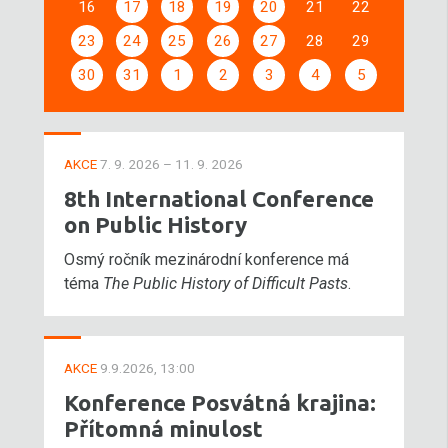
16
17
18
19
20
21
22
23
24
25
26
27
28
29
30
31
1
2
3
4
5
AKCE
7. 9. 2026 – 11. 9. 2026
8th International Conference
on Public History
Osmý ročník mezinárodní konference má
téma
The Public History of Difficult Pasts
.
AKCE
9.9.2026, 13:00
Konference Posvátná krajina:
Přítomná minulost