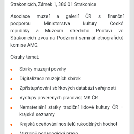
Strakonicích, Zámek 1, 386 01 Strakonice
Asociace muzeí a galerií ČR s finanční
podporou Ministerstva kultury České
republiky a Muzeum středního Pootaví ve
Strakonicích zvou na Podzimní seminář etnografické
komise AMG.
Okruhy témat:
Sbírky muzejní povahy
Digitalizace muzejních sbírek
Zpřístupňování sbírkových databází veřejnosti
Výstupy pověřených pracovišť MK ČR
Nemateriální statky tradiční lidové kultury ČR –
krajské seznamy
Krajská oceňování nositelů rukodělných hodnot
Muzejně pedagogická praxe