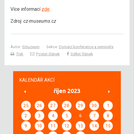
Více informací
zde
.
Zdroj:
cz-museums.cz
Autor:
Emuzeum
Sekce:
Domácí konference a semináře
Tisk
Poslat článek
Sdílet článek
KALENDÁŘ AKCÍ
říjen 2023
25
26
27
28
29
30
1
2
3
4
5
6
7
8
9
10
11
12
13
14
15